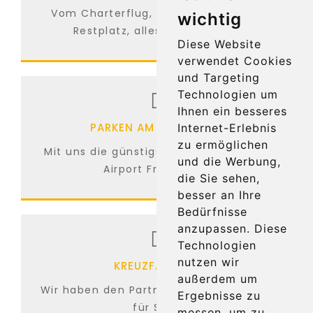
Vom Charterflug, Linienflug bis zum
wichtig
Restplatz, alles ist möglich...
Diese Website
verwendet Cookies
und Targeting
Technologien um
Ihnen ein besseres
PARKEN AM FLUGHAFEN
Internet-Erlebnis
zu ermöglichen
Mit uns die günstigsten Parkplätze am
und die Werbung,
Airport Frankfurt...
die Sie sehen,
besser an Ihre
Bedürfnisse
anzupassen. Diese
Technologien
nutzen wir
KREUZFAHRTEN
außerdem um
Wir haben den Partner für Kreuzfahrten
Ergebnisse zu
für Sie...
messen, um zu