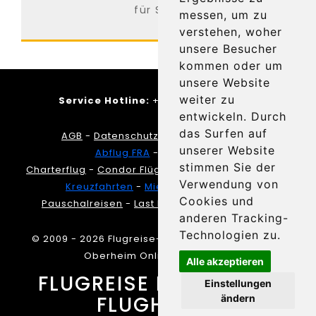
für Sie...
messen, um zu
verstehen, woher
unsere Besucher
kommen oder um
unsere Website
weiter zu
Service Hotline:
+49-6109-5054-8110
entwickeln. Durch
das Surfen auf
AGB
-
Datenschutz
-
Service Anfrage
unserer Website
Abflug FRA
-
Ankunft FRA
stimmen Sie der
Charterflug
-
Condor Flüge
-
Direktflug
-
Linienflug
Verwendung von
Kreuzfahrten
-
Mietwagen
-
Parken
Cookies und
Pauschalreisen
-
Last Minute Reisen
-
Hotels
anderen Tracking-
Technologien zu.
© 2009 - 2026 Flugreise-Frankfurt.de | Design by
Oberheim Online
W3Layouts
Alle akzeptieren
FLUGREISE FRANKFURT
Einstellungen
FLUGHAFEN
ändern