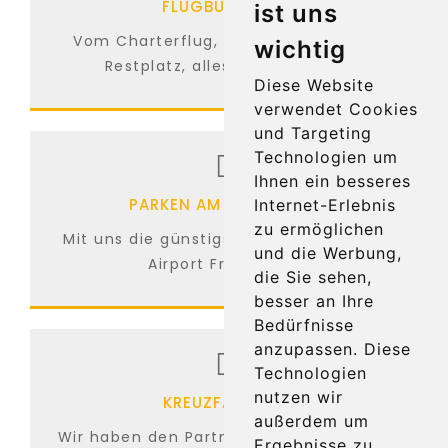
FLUGBUCHUNG
ist uns
Vom Charterflug, Linienflug bis zum
wichtig
Restplatz, alles ist möglich...
Diese Website
verwendet Cookies
und Targeting
Technologien um
Ihnen ein besseres
PARKEN AM FLUGHAFEN
Internet-Erlebnis
zu ermöglichen
Mit uns die günstigsten Parkplätze am
und die Werbung,
Airport Frankfurt...
die Sie sehen,
besser an Ihre
Bedürfnisse
anzupassen. Diese
Technologien
nutzen wir
KREUZFAHRTEN
außerdem um
Wir haben den Partner für Kreuzfahrten
Ergebnisse zu