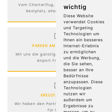
Vom Charterflug, Linienflug bis zum
wichtig
Restplatz, alles ist möglich...
Diese Website
verwendet Cookies
und Targeting
Technologien um
Ihnen ein besseres
PARKEN AM FLUGHAFEN
Internet-Erlebnis
zu ermöglichen
Mit uns die günstigsten Parkplätze am
und die Werbung,
Airport Frankfurt...
die Sie sehen,
besser an Ihre
Bedürfnisse
anzupassen. Diese
Technologien
nutzen wir
KREUZFAHRTEN
außerdem um
Wir haben den Partner für Kreuzfahrten
Ergebnisse zu
für Sie...
messen, um zu