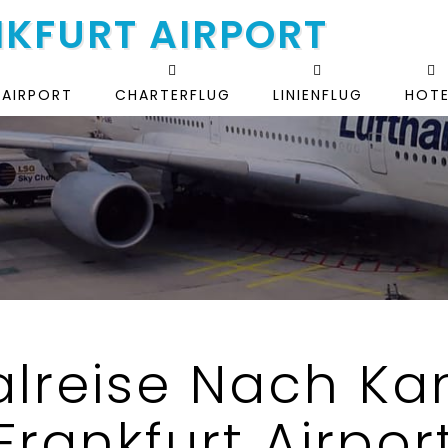
NKFURT AIRPORT
 AIRPORT
CHARTERFLUG
LINIENFLUG
HOTE
lreise Nach K
Frankfurt Airpor